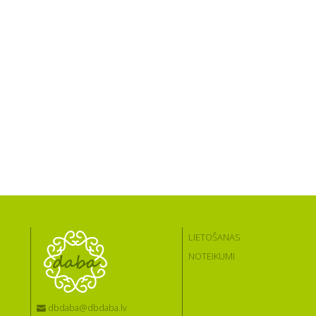
LIETOŠANAS
NOTEIKUMI
dbdaba@dbdaba.lv