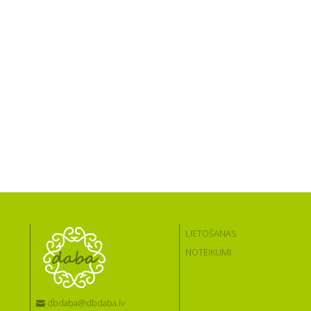
LIETOŠANAS
NOTEIKUMI
dbdaba@dbdaba.lv