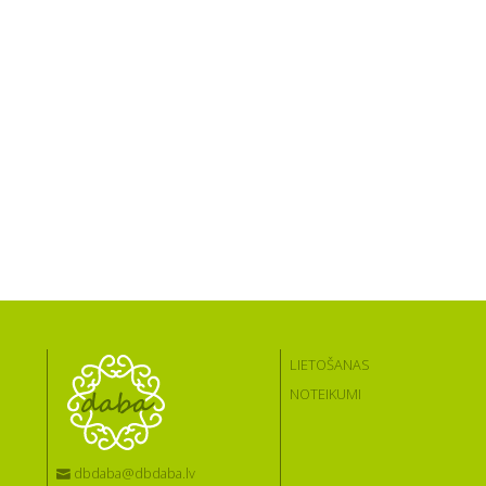
LIETOŠANAS
NOTEIKUMI
dbdaba@dbdaba.lv