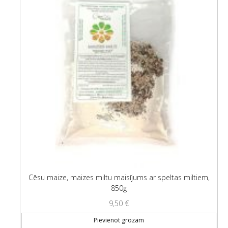
Cēsu maize, maizes miltu maisījums ar speltas miltiem,
850g
9,50
€
Pievienot grozam