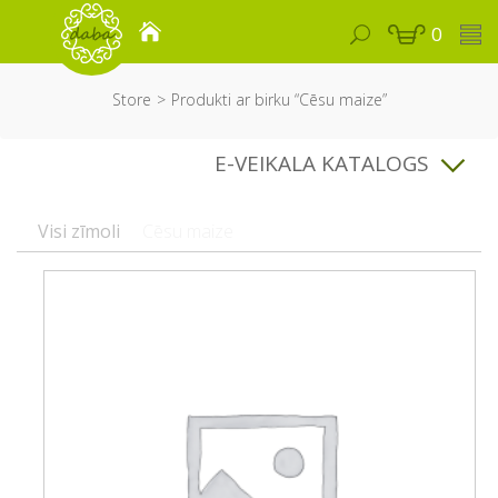
0
Store
Produkti ar birku “Cēsu maize”
E-VEIKALA KATALOGS
Visi zīmoli
Cēsu maize