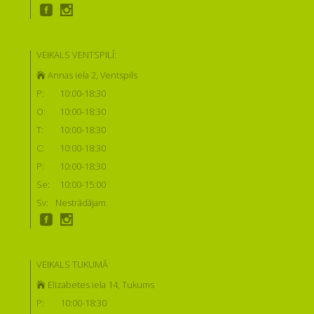
VEIKALS VENTSPILĪ:
Annas iela 2, Ventspils
P:
10:00-18:30
O:
10:00-18:30
T:
10:00-18:30
C:
10:00-18:30
P:
10:00-18:30
Se:
10:00-15:00
Sv:
Nestrādājam
VEIKALS TUKUMĀ
Elizabetes iela 14, Tukums
P:
10:00-18:30