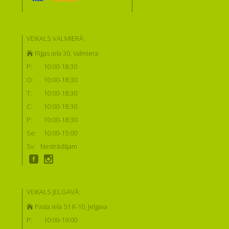
VEIKALS VALMIERĀ:
Rīgas iela 30, Valmiera
P:
10:00-18:30
O:
10:00-18:30
T:
10:00-18:30
C:
10:00-18:30
P:
10:00-18:30
Se:
10:00-15:00
Sv:
Nestrādājam
VEIKALS JELGAVĀ:
Pasta iela 51 K-10, Jelgava
P:
10:00-19:00