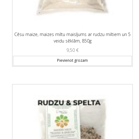
Cēsu maize, maizes miltu maisījums ar rudzu miltiem un 5
veidu sēklām, 850g
9,50
€
Pievienot grozam