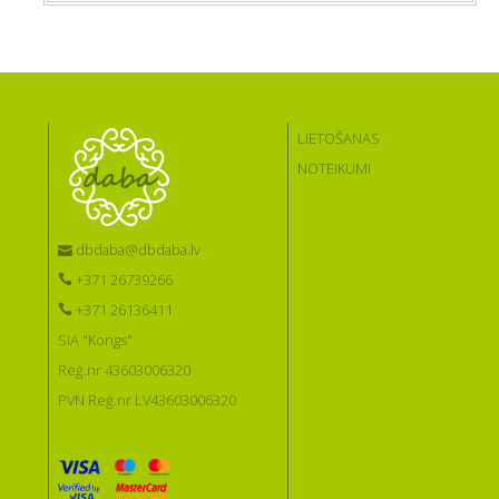
LIETOŠANAS
NOTEIKUMI
dbdaba@dbdaba.lv
+371 26739266
+371 26136411
SIA "Kongs"
Reģ.nr 43603006320
PVN Reģ.nr LV43603006320