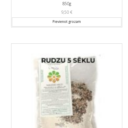
850g
9,50
€
Pievienot grozam