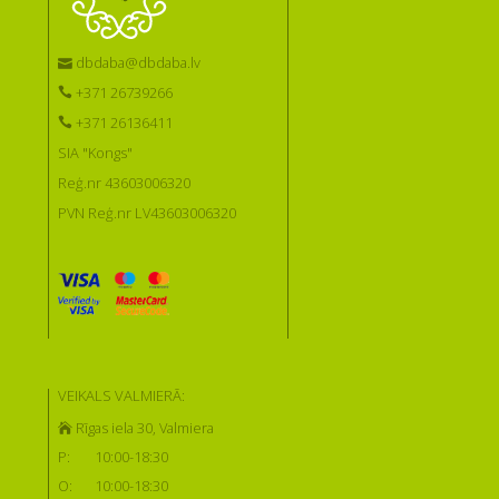
dbdaba@dbdaba.lv
+371 26739266
+371 26136411
SIA "Kongs"
Reģ.nr 43603006320
PVN Reģ.nr LV43603006320
VEIKALS VALMIERĀ:
Rīgas iela 30, Valmiera
P:
10:00-18:30
O:
10:00-18:30