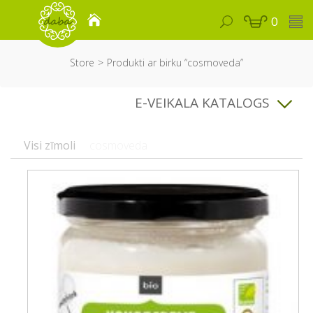
0
Store
Produkti ar birku “cosmoveda”
E-VEIKALA KATALOGS
Visi zīmoli
cosmoveda