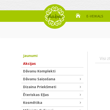
E-VEIKALS
Jaunumi
Visi z
Akcijas
Dāvanu Komplekti
Dāvanu Saiņošana
Dizaina Priekšmeti
Ēteriskas Eļļas
Kosmētika