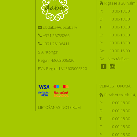
Rīgas iela 30, Valmi
P:
10:00-18:30
O:
10:00-18:30
T:
10:00-18:30
dbdaba@dbdaba.lv
C:
10:00-18:30
+371 26739266
P:
10:00-18:30
+371 26136411
Se:
10:00-15:00
SIA "Kongs"
Sv:
Nestrādājam
Reģ.nr 43603006320
PVN Reģ.nr LV43603006320
VEIKALS TUKUMĀ
Elizabetes iela 14
P:
10:00-18:30
LIETOŠANAS NOTEIKUMI
O:
10:00-18:30
T:
10:00-18:30
C:
10:00-18:30
P:
10:00-18:30