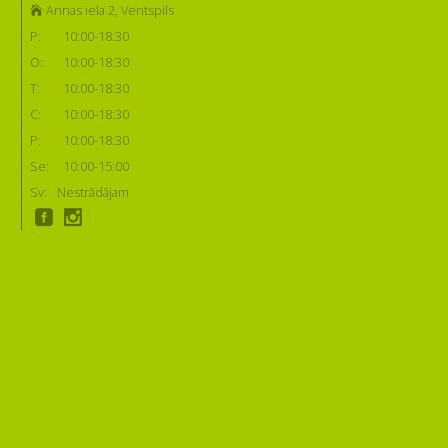
Annas iela 2, Ventspils
P:
10:00-18:30
O:
10:00-18:30
T:
10:00-18:30
C:
10:00-18:30
P:
10:00-18:30
Se:
10:00-15:00
Sv:
Nestrādājam