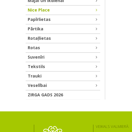
Mājai Un Ikdienai
Nice Place
Papīrlietas
Pārtika
Rotaļlietas
Rotas
Suvenīri
Tekstils
Trauki
Veselībai
ZIRGA GADS 2026
VEIKALS VALMIERĀ: