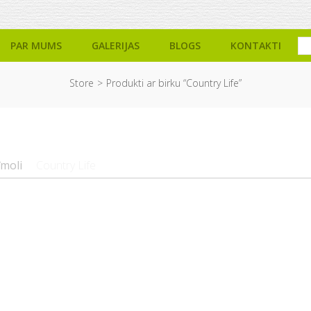
PAR MUMS
GALERIJAS
BLOGS
KONTAKTI
Store
Produkti ar birku “Country Life”
īmoli
Country Life