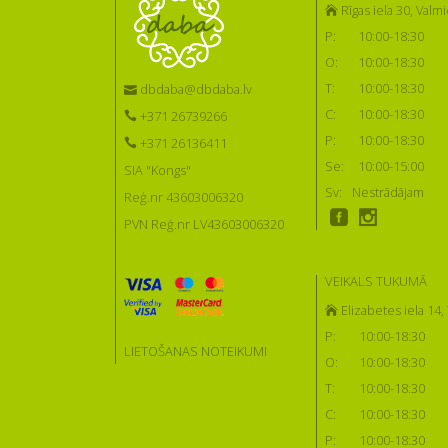
Rīgas iela 30, Valmi
P:
10:00-18:30
O:
10:00-18:30
T:
10:00-18:30
dbdaba@dbdaba.lv
C:
10:00-18:30
+371 26739266
P:
10:00-18:30
+371 26136411
Se:
10:00-15:00
SIA "Kongs"
Sv:
Nestrādājam
Reģ.nr 43603006320
PVN Reģ.nr LV43603006320
VEIKALS TUKUMĀ
Elizabetes iela 14
P:
10:00-18:30
LIETOŠANAS NOTEIKUMI
O:
10:00-18:30
T:
10:00-18:30
C:
10:00-18:30
P:
10:00-18:30