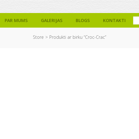
PAR MUMS
GALERIJAS
BLOGS
KONTAKTI
Store
Produkti ar birku “Croc-Crac”