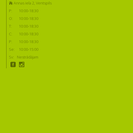
Annas iela 2, Ventspils
P:
10:00-18:30
O:
10:00-18:30
T:
10:00-18:30
C:
10:00-18:30
P:
10:00-18:30
Se:
10:00-15:00
Sv:
Nestrādājam