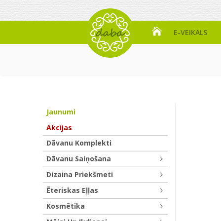
E-VEIKALS
Jaunumi
Akcijas
Dāvanu Komplekti
Dāvanu Saiņošana
Dizaina Priekšmeti
Ēteriskas Eļļas
Kosmētika