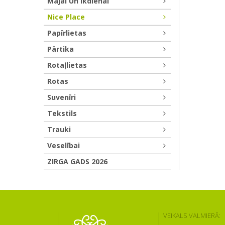
Mājai Un Ikdienai
Nice Place
Papīrlietas
Pārtika
Rotaļlietas
Rotas
Suvenīri
Tekstils
Trauki
Veselībai
ZIRGA GADS 2026
VEIKALS VALMIERĀ: