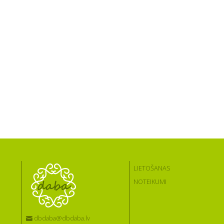
LIETOŠANAS
NOTEIKUMI
dbdaba@dbdaba.lv