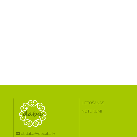
LIETOŠANAS
NOTEIKUMI
dbdaba@dbdaba.lv