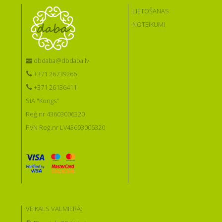
LIETOŠANAS
NOTEIKUMI
dbdaba@dbdaba.lv
+371 26739266
+371 26136411
SIA "Kongs"
Reģ.nr 43603006320
PVN Reģ.nr LV43603006320
VEIKALS VALMIERĀ: