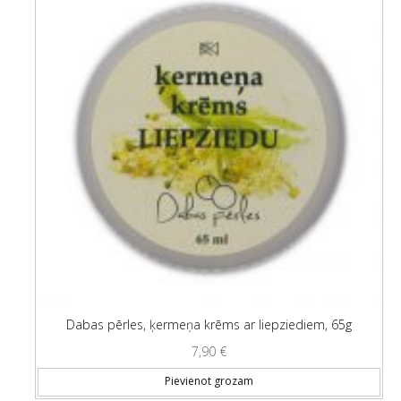
Dabas pērles, ķermeņa krēms ar liepziediem, 65g
7,90
€
Pievienot grozam