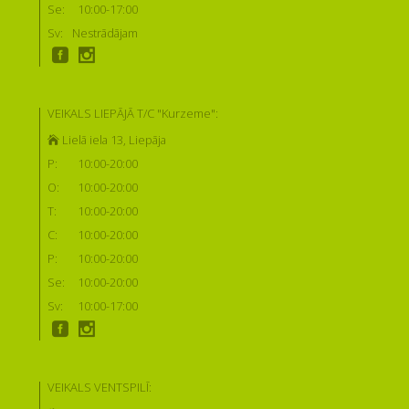
Se:
10:00-17:00
Sv:
Nestrādājam
VEIKALS LIEPĀJĀ T/C "Kurzeme":
Lielā iela 13, Liepāja
P:
10:00-20:00
O:
10:00-20:00
T:
10:00-20:00
C:
10:00-20:00
P:
10:00-20:00
Se:
10:00-20:00
Sv:
10:00-17:00
VEIKALS VENTSPILĪ: