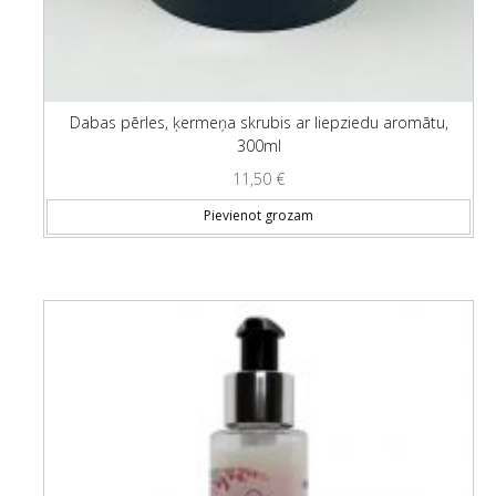
Dabas pērles, ķermeņa skrubis ar liepziedu aromātu,
300ml
11,50
€
Pievienot grozam