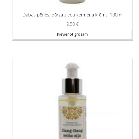
Dabas pērles, dārza ziedu ķermeņa krēms, 100ml
9,50
€
Pievienot grozam