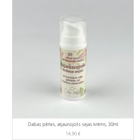
Dabas pērles, atjaunojošs sejas krēms, 30ml
14,90
€