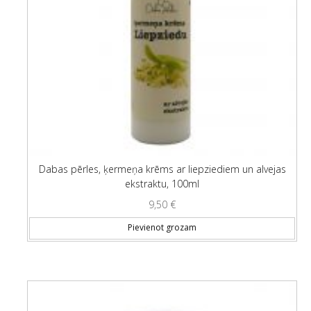
Dabas pērles, ķermeņa krēms ar liepziediem un alvejas
ekstraktu, 100ml
9,50
€
Pievienot grozam