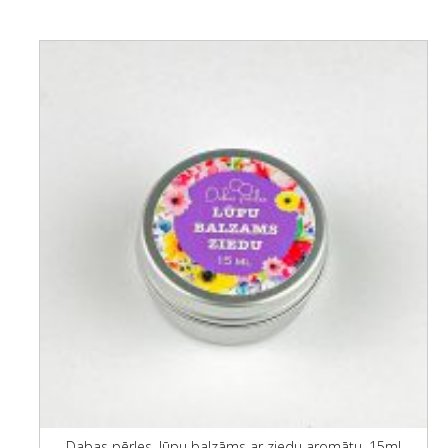
Dabas pērles, lūpu balzāms ar ziedu aromātu, 15ml