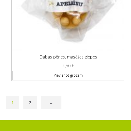
Dabas pērles, masāžas ziepes
4,50
€
Pievienot grozam
1
2
→