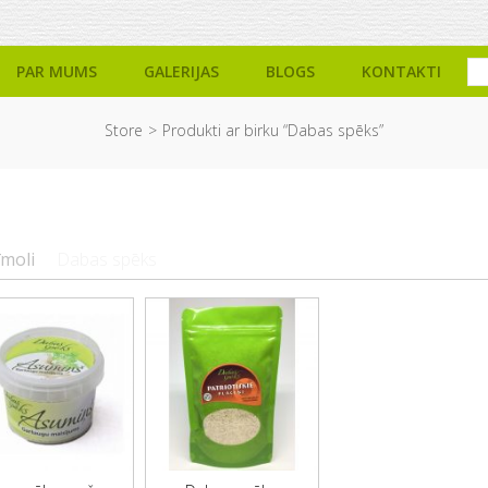
PAR MUMS
GALERIJAS
BLOGS
KONTAKTI
Store
Produkti ar birku “Dabas spēks”
īmoli
Dabas spēks