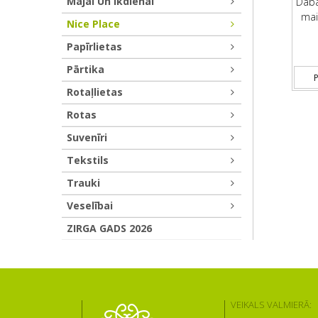
Mājai Un Ikdienai
Daba
mai
Nice Place
Papīrlietas
Pārtika
P
Rotaļlietas
Rotas
Suvenīri
Tekstils
Trauki
Veselībai
ZIRGA GADS 2026
VEIKALS VALMIERĀ: