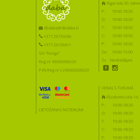
Rīgas iela 30, Valmi
P:
10:00-18:30
O:
10:00-18:30
T:
10:00-18:30
dbdaba@dbdaba.lv
C:
10:00-18:30
+371 26739266
P:
10:00-18:30
+371 26136411
Se:
10:00-15:00
SIA "Kongs"
Sv:
Nestrādājam
Reģ.nr 43603006320
PVN Reģ.nr LV43603006320
VEIKALS TUKUMĀ
Elizabetes iela 14
P:
10:00-18:30
LIETOŠANAS NOTEIKUMI
O:
10:00-18:30
T:
10:00-18:30
C:
10:00-18:30
P:
10:00-18:30