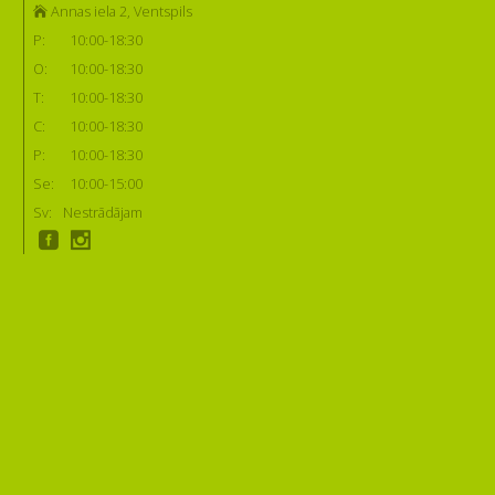
Annas iela 2, Ventspils
P:
10:00-18:30
O:
10:00-18:30
T:
10:00-18:30
C:
10:00-18:30
P:
10:00-18:30
Se:
10:00-15:00
Sv:
Nestrādājam