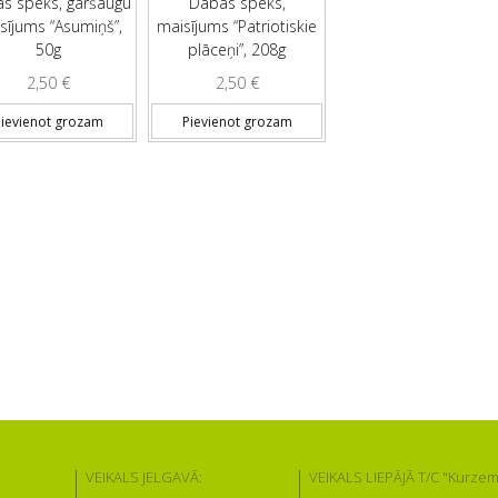
s spēks, garšaugu
Dabas spēks,
sījums “Asumiņš”,
maisījums “Patriotiskie
50g
plāceņi”, 208g
2,50
€
2,50
€
ievienot grozam
Pievienot grozam
VEIKALS JELGAVĀ:
VEIKALS LIEPĀJĀ T/C "Kurzem