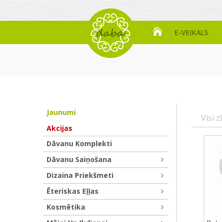
E-VEIKALS
Jaunumi
Visi z
Akcijas
Dāvanu Komplekti
Dāvanu Saiņošana
Dizaina Priekšmeti
Ēteriskas Eļļas
Kosmētika