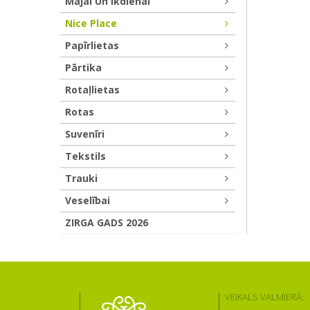
Mājai Un Ikdienai
Nice Place
Papīrlietas
Pārtika
Rotaļlietas
Rotas
Suvenīri
Tekstils
Trauki
Veselībai
ZIRGA GADS 2026
VEIKALS VALMIERĀ: