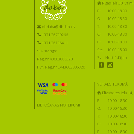
Rīgas iela 30, Valmi
P:
10:00-18:30
O:
10:00-18:30
T:
10:00-18:30
dbdaba@dbdaba.lv
C:
10:00-18:30
+371 26739266
P:
10:00-18:30
+371 26136411
Se:
10:00-15:00
SIA "Kongs"
Sv:
Nestrādājam
Reģ.nr 43603006320
PVN Reģ.nr LV43603006320
VEIKALS TUKUMĀ
Elizabetes iela 14
P:
10:00-18:30
LIETOŠANAS NOTEIKUMI
O:
10:00-18:30
T:
10:00-18:30
C:
10:00-18:30
P:
10:00-18:30