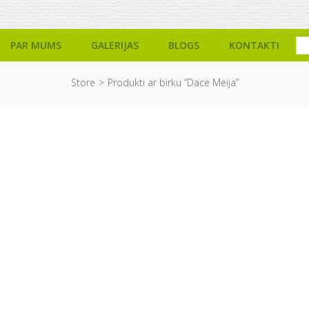
PAR MUMS
GALERIJAS
BLOGS
KONTAKTI
Store
Produkti ar birku “Dace Meija”