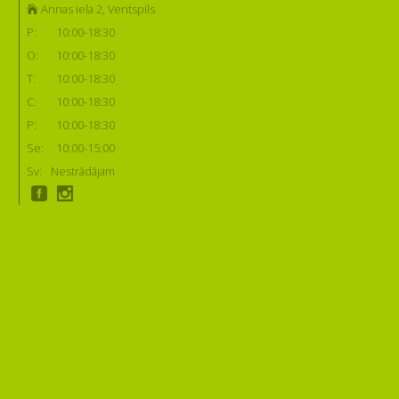
Annas iela 2, Ventspils
P:
10:00-18:30
O:
10:00-18:30
T:
10:00-18:30
C:
10:00-18:30
P:
10:00-18:30
Se:
10:00-15:00
Sv:
Nestrādājam