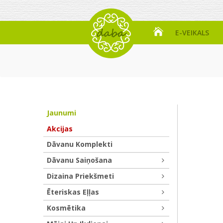
E-VEIKALS
Jaunumi
Akcijas
Dāvanu Komplekti
Dāvanu Saiņošana
Dizaina Priekšmeti
Ēteriskas Eļļas
Kosmētika