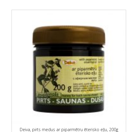
Deiva, pirts medus ar piparmētru ēterisko eļļu, 200g