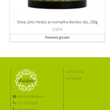
Deiva, pirts medus ar rozmarīna ēterisko eļļu, 200g
5,50
€
Pievienot grozam
LIETOŠANAS
NOTEIKUMI
dbdaba@dbdaba.lv
+371 26739266
+371 26136411