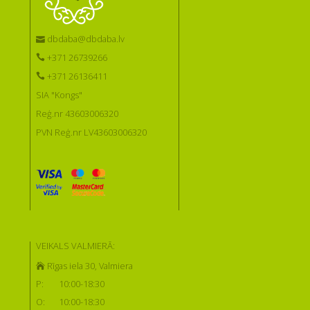
dbdaba@dbdaba.lv
+371 26739266
+371 26136411
SIA "Kongs"
Reģ.nr 43603006320
PVN Reģ.nr LV43603006320
VEIKALS VALMIERĀ:
Rīgas iela 30, Valmiera
P:
10:00-18:30
O:
10:00-18:30