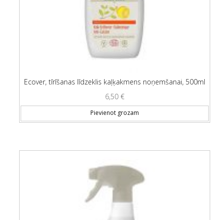
Ecover, tīrīšanas līdzeklis kaļķakmens noņemšanai, 500ml
6,50
€
Pievienot grozam