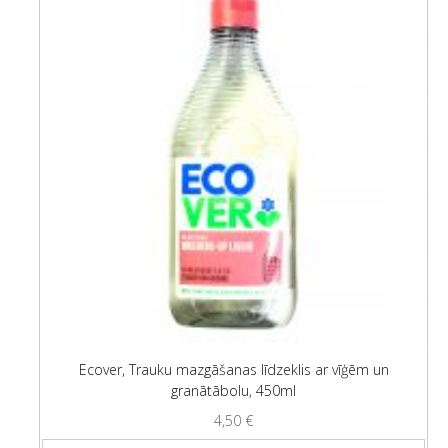
Ecover, Trauku mazgāšanas līdzeklis ar vīģēm un
granātābolu, 450ml
4,50
€