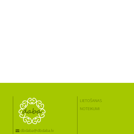
LIETOŠANAS
NOTEIKUMI
dbdaba@dbdaba.lv