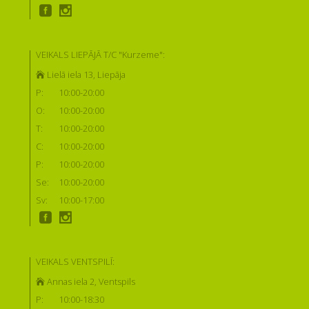
VEIKALS LIEPĀJĀ T/C "Kurzeme":
Lielā iela 13, Liepāja
P:
10:00-20:00
O:
10:00-20:00
T:
10:00-20:00
C:
10:00-20:00
P:
10:00-20:00
Se:
10:00-20:00
Sv:
10:00-17:00
VEIKALS VENTSPILĪ:
Annas iela 2, Ventspils
P:
10:00-18:30