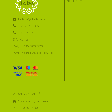
NOTEIKUMI
dbdaba@dbdaba.lv
+371 26739266
+371 26136411
SIA "Kongs"
Reģ.nr 43603006320
PVN Reģ.nr LV43603006320
VEIKALS VALMIERĀ:
Rīgas iela 30, Valmiera
P:
10:00-18:30