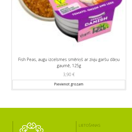
Fish Peas, augu izcelsmes smēriņš ar zivju garšu dāņu
gaumē, 125g
3,90
€
Pievienot grozam
LIETOŠANAS