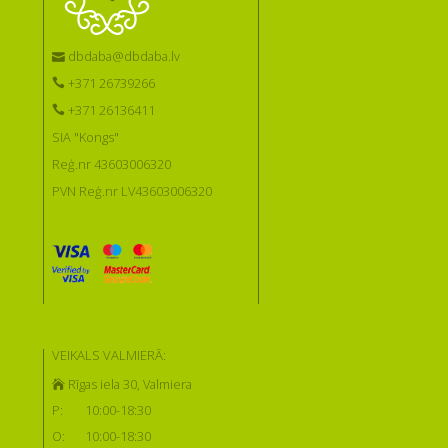
dbdaba@dbdaba.lv
+371 26739266
+371 26136411
SIA "Kongs"
Reģ.nr 43603006320
PVN Reģ.nr LV43603006320
VEIKALS VALMIERĀ:
Rīgas iela 30, Valmiera
P:
10:00-18:30
O:
10:00-18:30