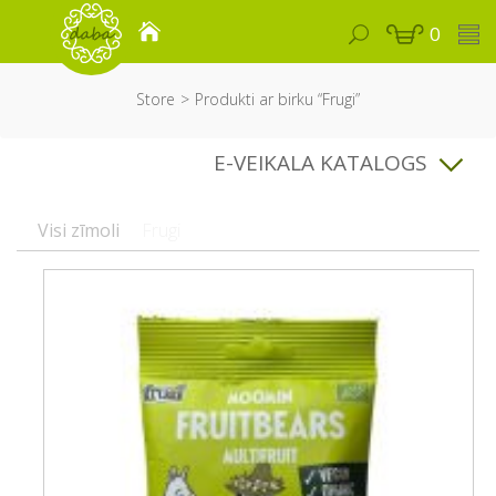
0
Store
Produkti ar birku “Frugi”
E-VEIKALA KATALOGS
Visi zīmoli
Frugi