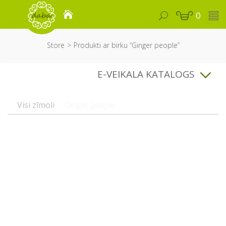
0
Store
Produkti ar birku “Ginger people”
E-VEIKALA KATALOGS
Visi zīmoli
Ginger people