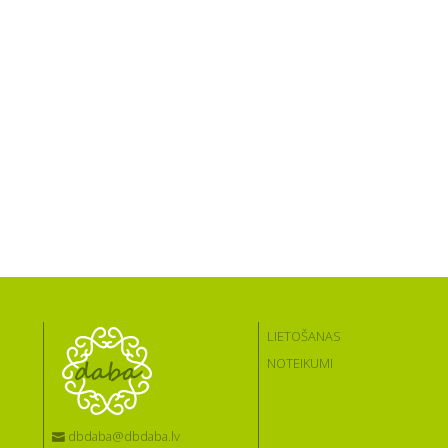
LIETOŠANAS
NOTEIKUMI
dbdaba@dbdaba.lv