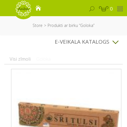
0
Store
Produkti ar birku “Goloka”
E-VEIKALA KATALOGS
Visi zīmoli
Goloka