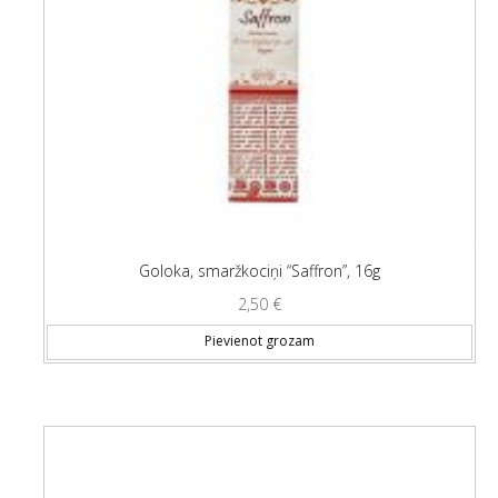
Goloka, smaržkociņi “Saffron”, 16g
2,50
€
Pievienot grozam