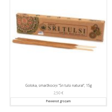
Goloka, smaržkociņi “Sri tulsi natural”, 15g
2,50
€
Pievienot grozam