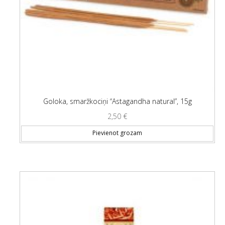
Goloka, smaržkociņi “Astagandha natural”, 15g
2,50
€
Pievienot grozam