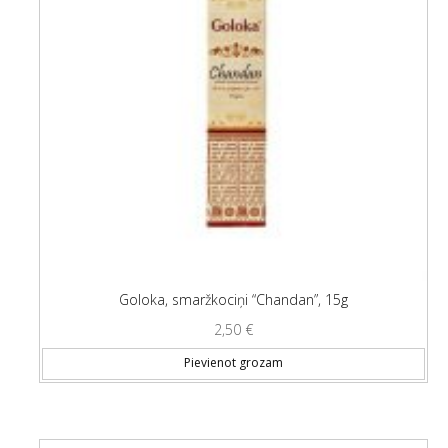
Goloka, smaržkociņi “Chandan”, 15g
2,50
€
Pievienot grozam