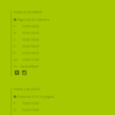
VEIKALS VALMIERĀ:
Rīgas iela 30, Valmiera
P:
10:00-18:30
O:
10:00-18:30
T:
10:00-18:30
C:
10:00-18:30
P:
10:00-18:30
Se:
10:00-15:00
Sv:
Nestrādājam
VEIKALS JELGAVĀ:
Pasta iela 51 K-10, Jelgava
P:
10:00-19:00
O:
10:00-19:00