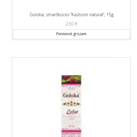
Goloka, smaržkociņi “Kastoori natural”, 15g
2,50
€
Pievienot grozam