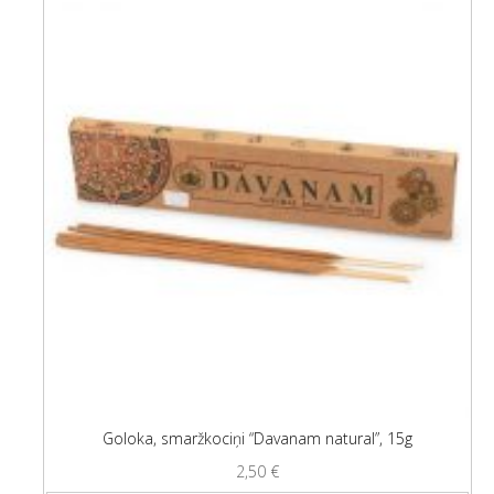
Goloka, smaržkociņi “Davanam natural”, 15g
2,50
€