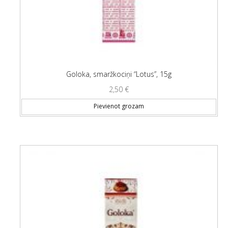
Goloka, smaržkociņi “Lotus”, 15g
2,50
€
Pievienot grozam