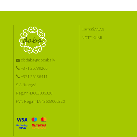
LIETOŠANAS
NOTEIKUMI
dbdaba@dbdaba.lv
+371 26739266
+371 26136411
SIA "Kongs"
Reģ.nr 43603006320
PVN Reģ.nr LV43603006320