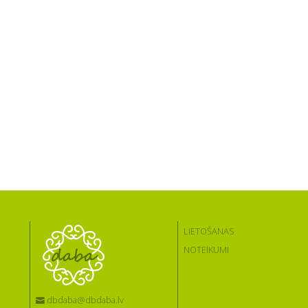
LIETOŠANAS
NOTEIKUMI
dbdaba@dbdaba.lv