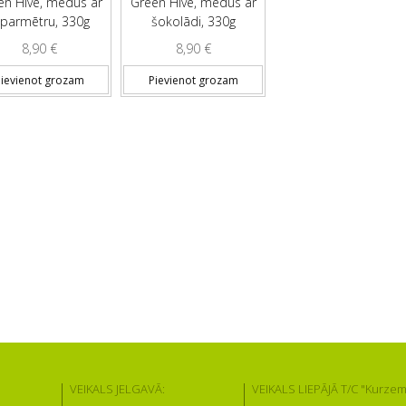
en Hive, medus ar
Green Hive, medus ar
iparmētru, 330g
šokolādi, 330g
8,90
€
8,90
€
ievienot grozam
Pievienot grozam
VEIKALS JELGAVĀ:
VEIKALS LIEPĀJĀ T/C "Kurzem