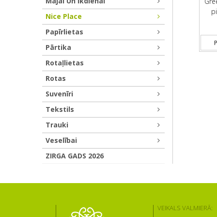
Mājai Un Ikdienai
Gre
p
Nice Place
Papīrlietas
P
Pārtika
Rotaļlietas
Rotas
Suvenīri
Tekstils
Trauki
Veselībai
ZIRGA GADS 2026
VEIKALS VALMIERĀ: