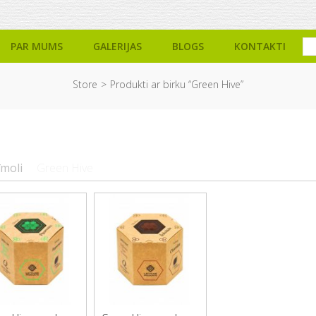
PAR MUMS
GALERIJAS
BLOGS
KONTAKTI
Store
Produkti ar birku “Green Hive”
īmoli
Green Hive