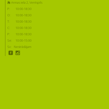
Annas iela 2, Ventspils
P:
10:00-18:30
O:
10:00-18:30
T:
10:00-18:30
C:
10:00-18:30
P:
10:00-18:30
Se:
10:00-15:00
Sv:
Nestrādājam