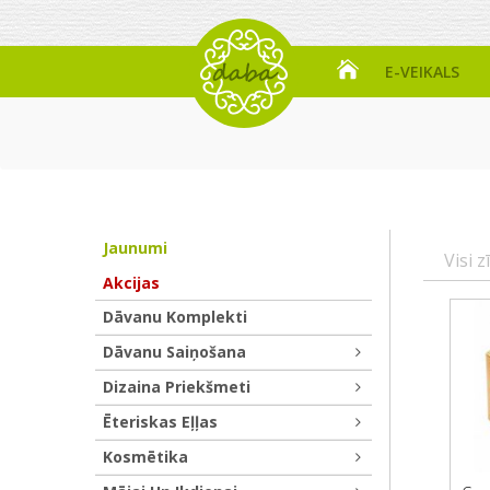
E-VEIKALS
Jaunumi
Visi z
Akcijas
Dāvanu Komplekti
Dāvanu Saiņošana
Dizaina Priekšmeti
Ēteriskas Eļļas
Kosmētika