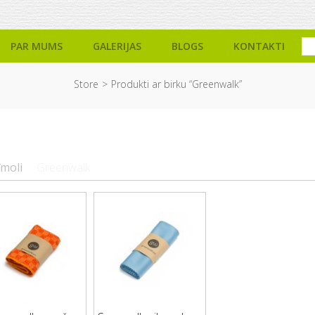
PAR MUMS
GALERIJAS
BLOGS
KONTAKTI
Store
Produkti ar birku “Greenwalk”
īmoli
Greenwalk