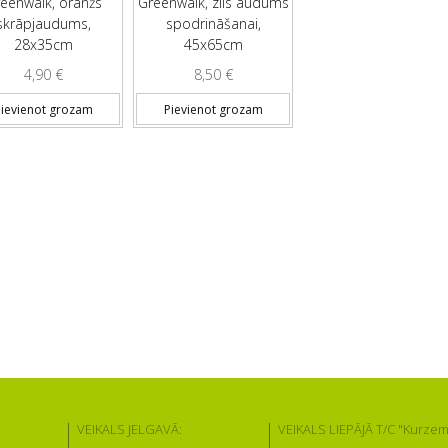
eenwalk, oranžs
Greenwalk, zils audums
skrāpjaudums,
spodrināšanai,
28x35cm
45x65cm
4,90
€
8,50
€
ievienot grozam
Pievienot grozam
VEIKALS JELGAVĀ:
VEIKALS LIEPĀJĀ T/C "Kurzem