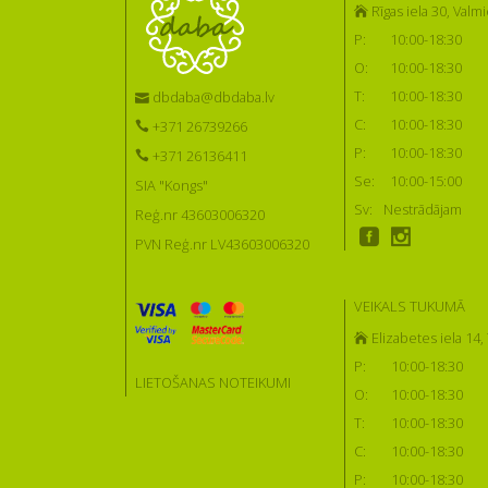
Rīgas iela 30, Valmi
P:
10:00-18:30
O:
10:00-18:30
T:
10:00-18:30
dbdaba@dbdaba.lv
C:
10:00-18:30
+371 26739266
P:
10:00-18:30
+371 26136411
Se:
10:00-15:00
SIA "Kongs"
Sv:
Nestrādājam
Reģ.nr 43603006320
PVN Reģ.nr LV43603006320
VEIKALS TUKUMĀ
Elizabetes iela 14
P:
10:00-18:30
LIETOŠANAS NOTEIKUMI
O:
10:00-18:30
T:
10:00-18:30
C:
10:00-18:30
P:
10:00-18:30