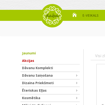
E-VEIKALS
Jaunumi
Visi z
Akcijas
Dāvanu Komplekti
Dāvanu Saiņošana
Dizaina Priekšmeti
Ēteriskas Eļļas
Kosmētika