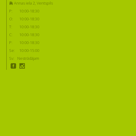
Annas iela 2, Ventspils
P:
10:00-18:30
O:
10:00-18:30
T:
10:00-18:30
C:
10:00-18:30
P:
10:00-18:30
Se:
10:00-15:00
Sv:
Nestrādājam