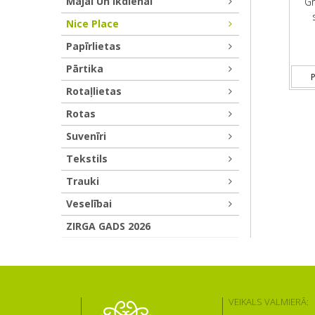
Mājai Un Ikdienai
Gr
Nice Place
Papīrlietas
Pārtika
P
Rotaļlietas
Rotas
Suvenīri
Tekstils
Trauki
Veselībai
ZIRGA GADS 2026
VEIKALS VALMIERĀ: