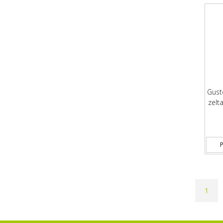
Gust
zelt
P
1