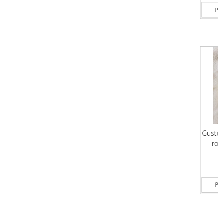
P
Gusto
r
P