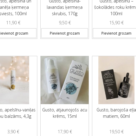
sto, apelsīna un
Gusto, apelsīna-
Gusto, apelsīnu –
anēļa ķermeņa
lavandas ķermeņa
šokolādes roku krēm
sviests, 100ml
skrubis, 170g
100ml
11,90
€
9,50
€
15,90
€
ievienot grozam
Pievienot grozam
Pievienot grozam
o, apelsīnu-vaniļas
Gusto, atjaunojošs acu
Gusto, barojoša eļļ
pu balzāms, 4,3g
krēms, 15ml
matiem, 60ml
3,90
€
17,90
€
19,50
€