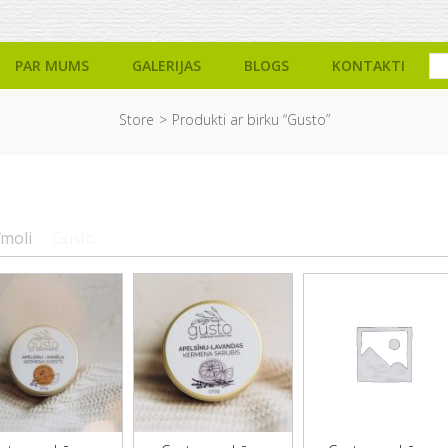
PAR MUMS
GALERIJAS
BLOGS
KONTAKTI
Store
Produkti ar birku “Gusto”
īmoli
Gusto