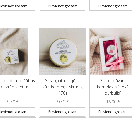
ievienot grozam
Pievienot grozam
Pievienot grozam
, citronu-pačūlijas
Gusto, citrusu-jūras
Gusto, dāvanu
oku krēms, 50ml
sāls ķermeņa skrubis,
komplekts “Rozā
170g
burbulis”
9,50
€
9,50
€
16,90
€
ievienot grozam
Pievienot grozam
Pievienot grozam