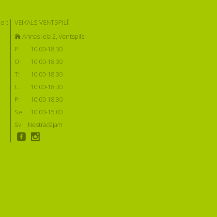
e":
VEIKALS VENTSPILĪ:
Annas iela 2, Ventspils
P:
10:00-18:30
O:
10:00-18:30
T:
10:00-18:30
C:
10:00-18:30
P:
10:00-18:30
Se:
10:00-15:00
Sv:
Nestrādājam