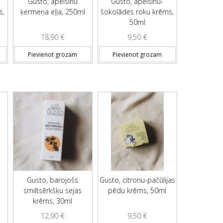
Gusto, apelsīnu
Gusto, apelsīnu-
s,
ķermeņa eļļa, 250ml
šokolādes roku krēms,
50ml
18,90
€
9,50
€
Pievienot grozam
Pievienot grozam
a
Gusto, barojošs
Gusto, citronu-pačūlijas
smiltsērkšķu sejas
pēdu krēms, 50ml
krēms, 30ml
12,90
€
9,50
€