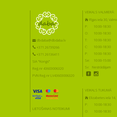
VEIKALS VALMIERĀ:
Rīgas iela 30, Valmi
P:
10:00-18:30
O:
10:00-18:30
T:
10:00-18:30
dbdaba@dbdaba.lv
C:
10:00-18:30
+371 26739266
P:
10:00-18:30
+371 26136411
Se:
10:00-15:00
SIA "Kongs"
Sv:
Nestrādājam
Reģ.nr 43603006320
PVN Reģ.nr LV43603006320
VEIKALS TUKUMĀ
Elizabetes iela 14
P:
10:00-18:30
LIETOŠANAS NOTEIKUMI
O:
10:00-18:30