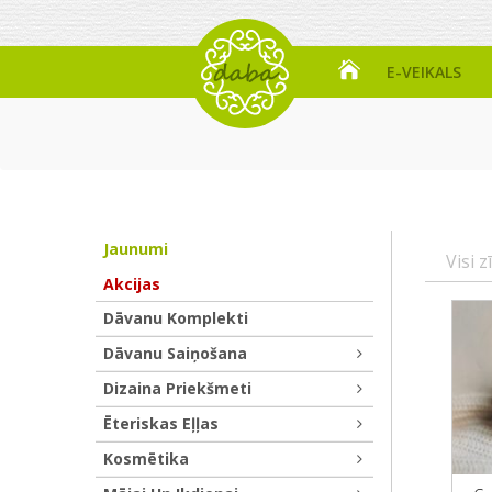
E-VEIKALS
Jaunumi
Visi z
Akcijas
Dāvanu Komplekti
Dāvanu Saiņošana
Dizaina Priekšmeti
Ēteriskas Eļļas
Kosmētika