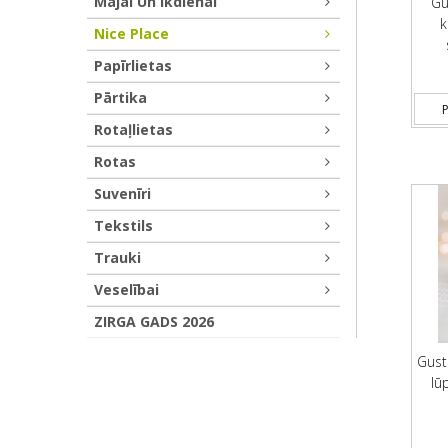
Mājai Un Ikdienai
Gu
k
Nice Place
Papīrlietas
Pārtika
P
Rotaļlietas
Rotas
Suvenīri
Tekstils
Trauki
Veselībai
ZIRGA GADS 2026
Gust
lū