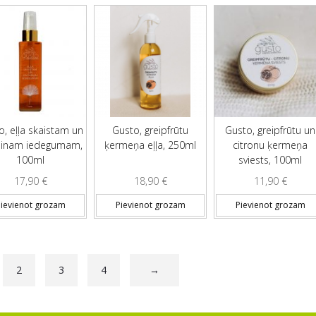
o, eļļa skaistam un
Gusto, greipfrūtu
Gusto, greipfrūtu un
ainam iedegumam,
ķermeņa eļļa, 250ml
citronu ķermeņa
100ml
sviests, 100ml
17,90
€
18,90
€
11,90
€
ievienot grozam
Pievienot grozam
Pievienot grozam
2
3
4
→