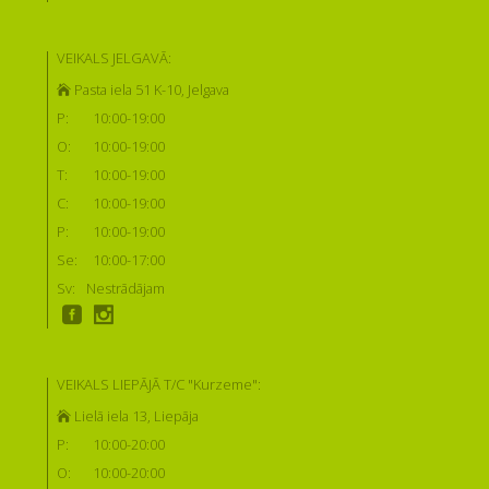
VEIKALS JELGAVĀ:
Pasta iela 51 K-10, Jelgava
P:
10:00-19:00
O:
10:00-19:00
T:
10:00-19:00
C:
10:00-19:00
P:
10:00-19:00
Se:
10:00-17:00
Sv:
Nestrādājam
VEIKALS LIEPĀJĀ T/C "Kurzeme":
Lielā iela 13, Liepāja
P:
10:00-20:00
O:
10:00-20:00