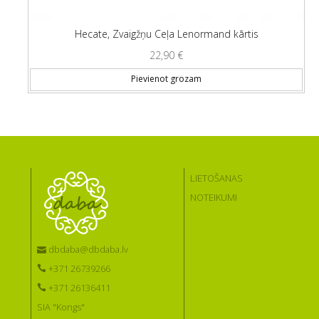
Hecate, Zvaigžņu Ceļa Lenormand kārtis
22,90
€
Pievienot grozam
LIETOŠANAS
NOTEIKUMI
dbdaba@dbdaba.lv
+371 26739266
+371 26136411
SIA "Kongs"