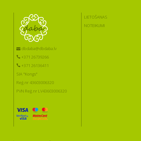
LIETOŠANAS
NOTEIKUMI
dbdaba@dbdaba.lv
+371 26739266
+371 26136411
SIA "Kongs"
Reģ.nr 43603006320
PVN Reģ.nr LV43603006320