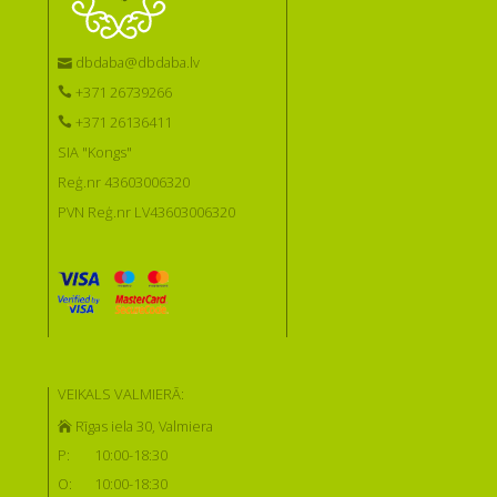
dbdaba@dbdaba.lv
+371 26739266
+371 26136411
SIA "Kongs"
Reģ.nr 43603006320
PVN Reģ.nr LV43603006320
VEIKALS VALMIERĀ:
Rīgas iela 30, Valmiera
P:
10:00-18:30
O:
10:00-18:30