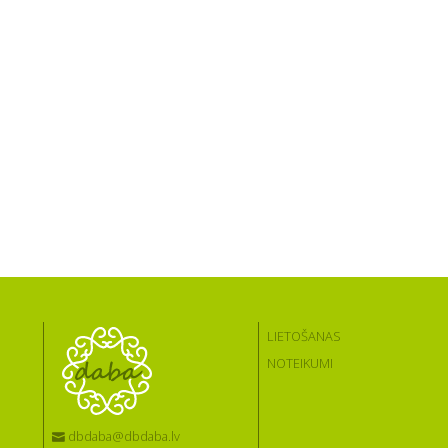
LIETOŠANAS
NOTEIKUMI
dbdaba@dbdaba.lv