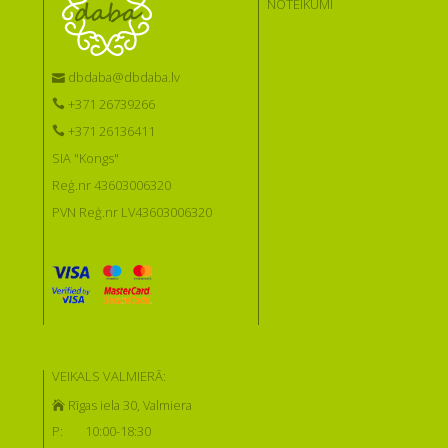
NOTEIKUMI
dbdaba@dbdaba.lv
+371 26739266
+371 26136411
SIA "Kongs"
Reģ.nr 43603006320
PVN Reģ.nr LV43603006320
VEIKALS VALMIERĀ:
Rīgas iela 30, Valmiera
P:
10:00-18:30