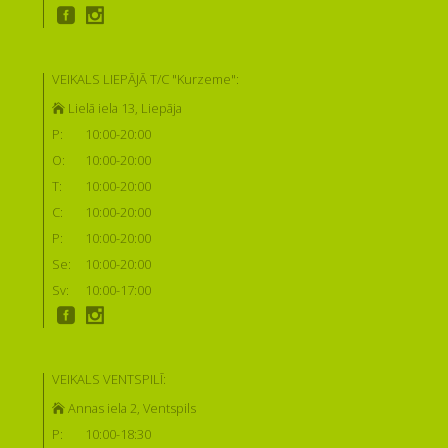
VEIKALS LIEPĀJĀ T/C "Kurzeme":
Lielā iela 13, Liepāja
P:
10:00-20:00
O:
10:00-20:00
T:
10:00-20:00
C:
10:00-20:00
P:
10:00-20:00
Se:
10:00-20:00
Sv:
10:00-17:00
VEIKALS VENTSPILĪ:
Annas iela 2, Ventspils
P:
10:00-18:30