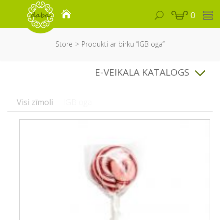
0
Store
Produkti ar birku “IGB oga”
E-VEIKALA KATALOGS
Visi zīmoli
IGB oga