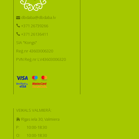
dbdaba@dbdaba.lv
+371 26739266
+371 26136411
SIA "Kongs"
Reģ.nr 43603006320
PVN Reģ.nr LV43603006320
VEIKALS VALMIERĀ:
Rīgas iela 30, Valmiera
P:
10:00-18:30
O:
10:00-18:30