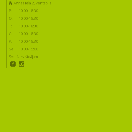
Annas iela 2, Ventspils
P:
10:00-18:30
O:
10:00-18:30
T:
10:00-18:30
C:
10:00-18:30
P:
10:00-18:30
Se:
10:00-15:00
Sv:
Nestrādājam