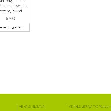
din, želeja intīmai
šanai ar alveju un
rozēm, 200ml
6,90
€
ievienot grozam
VEIKALS JELGAVĀ:
VEIKALS LIEPĀJĀ T/C "Kurzem