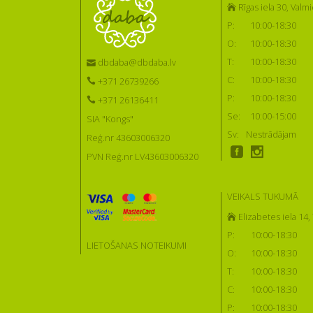
Rīgas iela 30, Valmi
P:
10:00-18:30
O:
10:00-18:30
T:
10:00-18:30
dbdaba@dbdaba.lv
C:
10:00-18:30
+371 26739266
P:
10:00-18:30
+371 26136411
Se:
10:00-15:00
SIA "Kongs"
Sv:
Nestrādājam
Reģ.nr 43603006320
PVN Reģ.nr LV43603006320
VEIKALS TUKUMĀ
Elizabetes iela 14
P:
10:00-18:30
LIETOŠANAS NOTEIKUMI
O:
10:00-18:30
T:
10:00-18:30
C:
10:00-18:30
P:
10:00-18:30