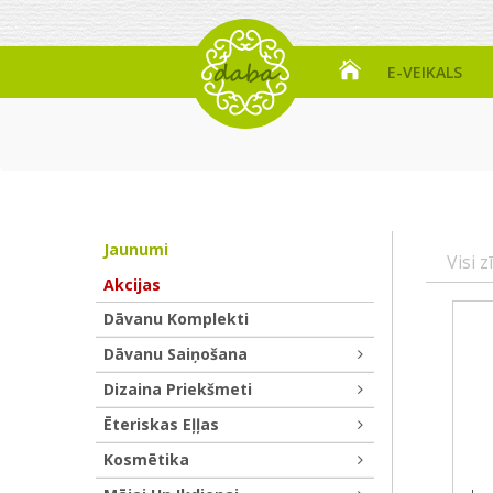
E-VEIKALS
Jaunumi
Visi z
Akcijas
Dāvanu Komplekti
Dāvanu Saiņošana
Dizaina Priekšmeti
Ēteriskas Eļļas
Kosmētika