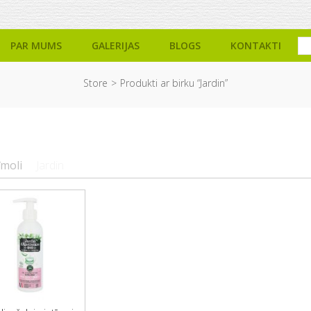
PAR MUMS
GALERIJAS
BLOGS
KONTAKTI
Store
Produkti ar birku “Jardin”
īmoli
Jardin