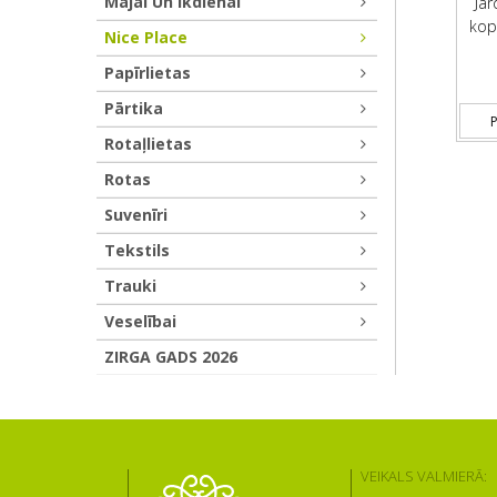
Mājai Un Ikdienai
Jar
kop
Nice Place
Papīrlietas
Pārtika
P
Rotaļlietas
Rotas
Suvenīri
Tekstils
Trauki
Veselībai
ZIRGA GADS 2026
VEIKALS VALMIERĀ: