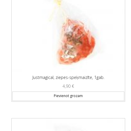
Justmagical, ziepes-speķmaizīte, 1gab.
4,90
€
Pievienot grozam