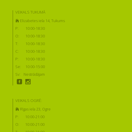
VEIKALS TUKUMĀ
Elizabetes iela 14, Tukums
P:
10:00-18:30
O:
10:00-18:30
T:
10:00-18:30
C:
10:00-18:30
P:
10:00-18:30
Se:
10:00-15:00
Sv:
Nestrādājam
VEIKALS OGRĒ:
Rīgas iela 23, Ogre
P:
10:00-21:00
O:
10:00-21:00
T:
10:00-21:00