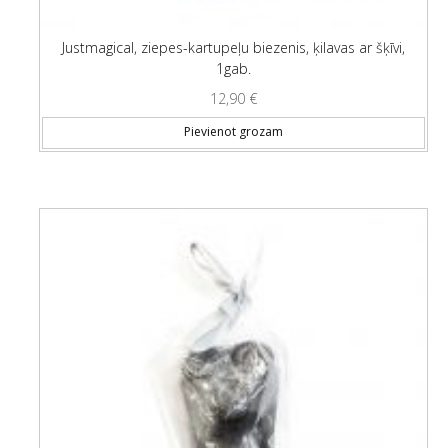
Justmagical, ziepes-kartupeļu biezenis, ķilavas ar šķīvi,
1gab.
12,90
€
Pievienot grozam