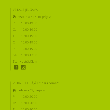
VEIKALS JELGAVĀ:
Pasta iela 51 K-10, Jelgava
P:
10:00-19:00
O:
10:00-19:00
T:
10:00-19:00
C:
10:00-19:00
P:
10:00-19:00
Se:
10:00-17:00
Sv:
Nestrādājam
VEIKALS LIEPĀJĀ T/C "Kurzeme":
Lielā iela 13, Liepāja
P:
10:00-20:00
O:
10:00-20:00
T:
10:00-20:00