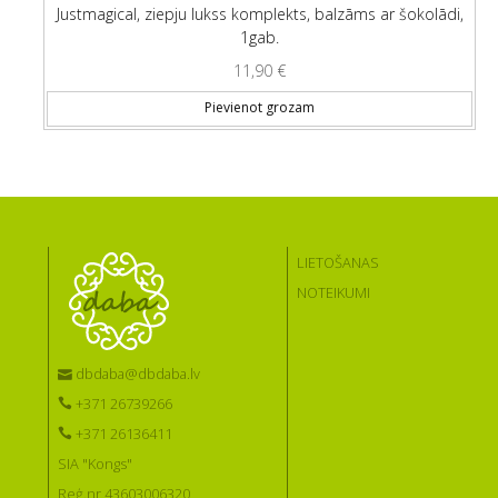
Justmagical, ziepju lukss komplekts, balzāms ar šokolādi,
1gab.
11,90
€
Pievienot grozam
LIETOŠANAS
NOTEIKUMI
dbdaba@dbdaba.lv
+371 26739266
+371 26136411
SIA "Kongs"
Reģ.nr 43603006320