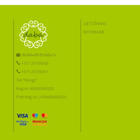
LIETOŠANAS
NOTEIKUMI
dbdaba@dbdaba.lv
+371 26739266
+371 26136411
SIA "Kongs"
Reģ.nr 43603006320
PVN Reģ.nr LV43603006320