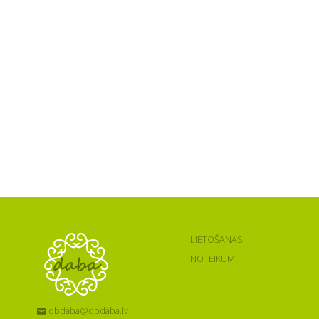
LIETOŠANAS
NOTEIKUMI
dbdaba@dbdaba.lv