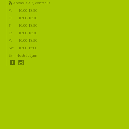
Annas iela 2, Ventspils
P:
10:00-18:30
O:
10:00-18:30
T:
10:00-18:30
C:
10:00-18:30
P:
10:00-18:30
Se:
10:00-15:00
Sv:
Nestrādājam