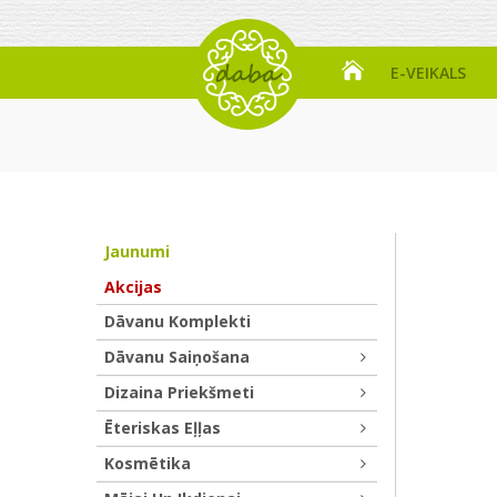
E-VEIKALS
Jaunumi
Akcijas
Dāvanu Komplekti
Dāvanu Saiņošana
Dizaina Priekšmeti
Ēteriskas Eļļas
Kosmētika