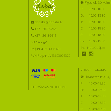
Rīgas iela 30, Valmi
P:
10:00-18:30
O:
10:00-18:30
T:
10:00-18:30
dbdaba@dbdaba.lv
C:
10:00-18:30
+371 26739266
P:
10:00-18:30
+371 26136411
Se:
10:00-15:00
SIA "Kongs"
Sv:
Nestrādājam
Reģ.nr 43603006320
PVN Reģ.nr LV43603006320
VEIKALS TUKUMĀ
Elizabetes iela 14
P:
10:00-18:30
LIETOŠANAS NOTEIKUMI
O:
10:00-18:30
T:
10:00-18:30
C:
10:00-18:30
P:
10:00-18:30