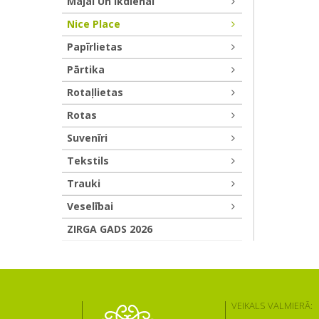
Mājai Un Ikdienai
Nice Place
Papīrlietas
Pārtika
Rotaļlietas
Rotas
Suvenīri
Tekstils
Trauki
Veselībai
ZIRGA GADS 2026
VEIKALS VALMIERĀ: