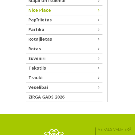
Mājai Un Ikdienai
Nice Place
Papīrlietas
Pārtika
Rotaļlietas
Rotas
Suvenīri
Tekstils
Trauki
Veselībai
ZIRGA GADS 2026
VEIKALS VALMIERĀ: