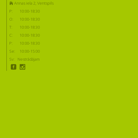
Annas iela 2, Ventspils
P:
10:00-18:30
O:
10:00-18:30
T:
10:00-18:30
C:
10:00-18:30
P:
10:00-18:30
Se:
10:00-15:00
Sv:
Nestrādājam