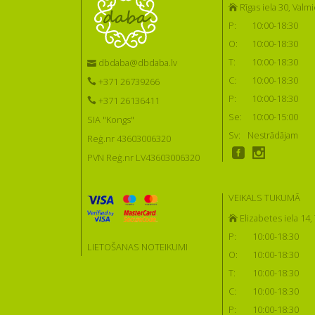
Rīgas iela 30, Valmi
P:
10:00-18:30
O:
10:00-18:30
T:
10:00-18:30
dbdaba@dbdaba.lv
C:
10:00-18:30
+371 26739266
P:
10:00-18:30
+371 26136411
Se:
10:00-15:00
SIA "Kongs"
Sv:
Nestrādājam
Reģ.nr 43603006320
PVN Reģ.nr LV43603006320
VEIKALS TUKUMĀ
Elizabetes iela 14
P:
10:00-18:30
LIETOŠANAS NOTEIKUMI
O:
10:00-18:30
T:
10:00-18:30
C:
10:00-18:30
P:
10:00-18:30