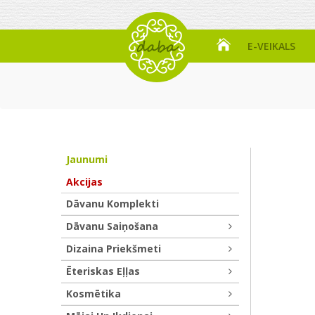
E-VEIKALS
Jaunumi
Akcijas
Dāvanu Komplekti
Dāvanu Saiņošana
Dizaina Priekšmeti
Ēteriskas Eļļas
Kosmētika