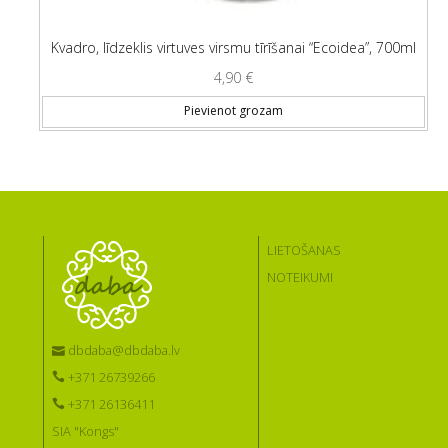
Kvadro, līdzeklis virtuves virsmu tīrīšanai “Ecoidea”, 700ml
4,90
€
Pievienot grozam
LIETOŠANAS
NOTEIKUMI
dbdaba@dbdaba.lv
+371 26739266
+371 26136411
SIA "Kongs"