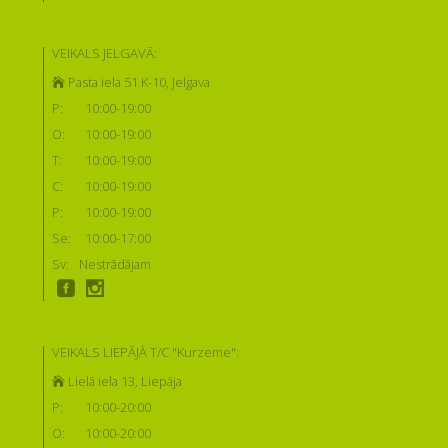
VEIKALS JELGAVĀ:
Pasta iela 51 K-10, Jelgava
P:
10:00-19:00
O:
10:00-19:00
T:
10:00-19:00
C:
10:00-19:00
P:
10:00-19:00
Se:
10:00-17:00
Sv:
Nestrādājam
VEIKALS LIEPĀJĀ T/C "Kurzeme":
Lielā iela 13, Liepāja
P:
10:00-20:00
O:
10:00-20:00