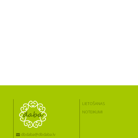
LIETOŠANAS
NOTEIKUMI
dbdaba@dbdaba.lv