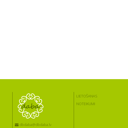
LIETOŠANAS
NOTEIKUMI
dbdaba@dbdaba.lv