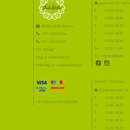
Rīgas iela 30, Valmi
P:
10:00-18:30
O:
10:00-18:30
T:
10:00-18:30
dbdaba@dbdaba.lv
C:
10:00-18:30
+371 26739266
P:
10:00-18:30
+371 26136411
Se:
10:00-15:00
SIA "Kongs"
Sv:
Nestrādājam
Reģ.nr 43603006320
PVN Reģ.nr LV43603006320
VEIKALS TUKUMĀ
Elizabetes iela 14
P:
10:00-18:30
LIETOŠANAS NOTEIKUMI
O:
10:00-18:30
T:
10:00-18:30
C:
10:00-18:30
P:
10:00-18:30