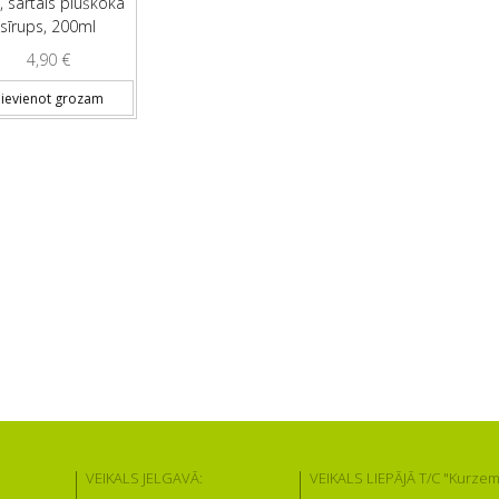
, sārtais plūškoka
sīrups, 200ml
4,90
€
ievienot grozam
VEIKALS JELGAVĀ:
VEIKALS LIEPĀJĀ T/C "Kurzem