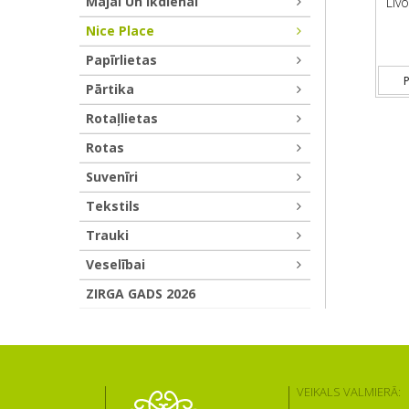
Mājai Un Ikdienai
Livo
Nice Place
Papīrlietas
P
Pārtika
Rotaļlietas
Rotas
Suvenīri
Tekstils
Trauki
Veselībai
ZIRGA GADS 2026
VEIKALS VALMIERĀ: