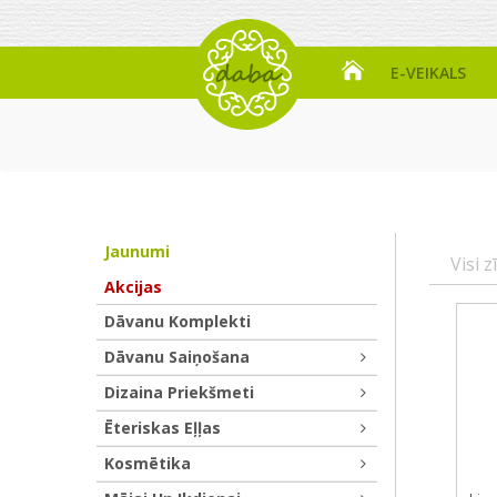
E-VEIKALS
Jaunumi
Visi z
Akcijas
Dāvanu Komplekti
Dāvanu Saiņošana
Dizaina Priekšmeti
Ēteriskas Eļļas
Kosmētika