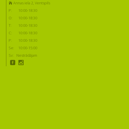
Annas iela 2, Ventspils
P:
10:00-18:30
O:
10:00-18:30
T:
10:00-18:30
C:
10:00-18:30
P:
10:00-18:30
Se:
10:00-15:00
Sv:
Nestrādājam