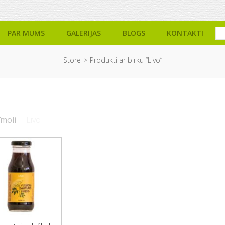
PAR MUMS
GALERIJAS
BLOGS
KONTAKTI
Store
Produkti ar birku “Livo”
īmoli
Livo