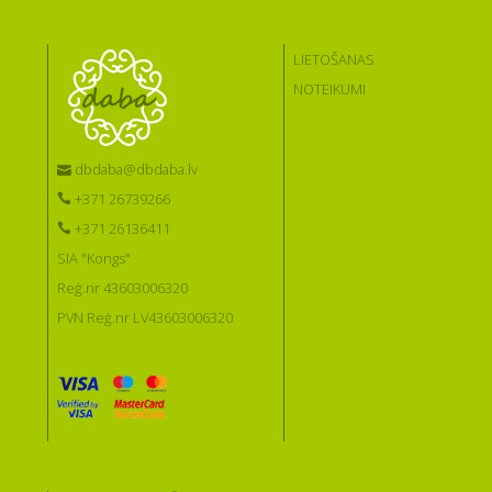
LIETOŠANAS
NOTEIKUMI
dbdaba@dbdaba.lv
+371 26739266
+371 26136411
SIA "Kongs"
Reģ.nr 43603006320
PVN Reģ.nr LV43603006320