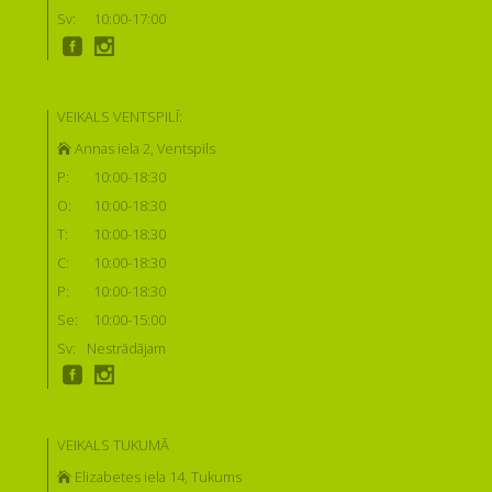
Sv:
10:00-17:00
VEIKALS VENTSPILĪ:
Annas iela 2, Ventspils
P:
10:00-18:30
O:
10:00-18:30
T:
10:00-18:30
C:
10:00-18:30
P:
10:00-18:30
Se:
10:00-15:00
Sv:
Nestrādājam
VEIKALS TUKUMĀ
Elizabetes iela 14, Tukums