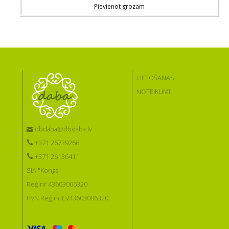
Pievienot grozam
LIETOŠANAS
NOTEIKUMI
dbdaba@dbdaba.lv
+371 26739266
+371 26136411
SIA "Kongs"
Reģ.nr 43603006320
PVN Reģ.nr LV43603006320