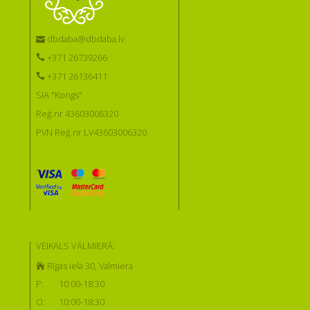
dbdaba@dbdaba.lv
+371 26739266
+371 26136411
SIA "Kongs"
Reģ.nr 43603006320
PVN Reģ.nr LV43603006320
VEIKALS VALMIERĀ:
Rīgas iela 30, Valmiera
P:
10:00-18:30
O:
10:00-18:30