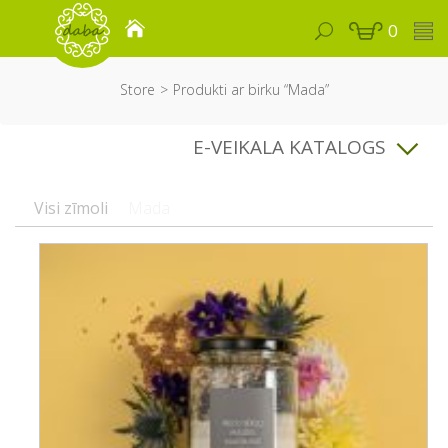
0
Store
Produkti ar birku “Mada”
E-VEIKALA KATALOGS
Visi zīmoli
Mada