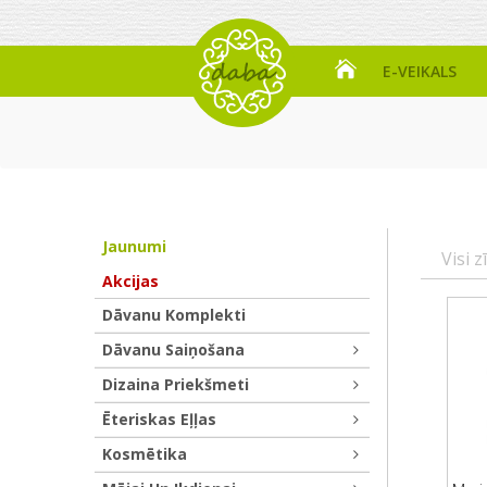
E-VEIKALS
Jaunumi
Visi z
Akcijas
Dāvanu Komplekti
Dāvanu Saiņošana
Dizaina Priekšmeti
Ēteriskas Eļļas
Kosmētika