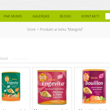
PAR MUMS
GALERIJAS
BLOGS
KONTAKTI
Store
Produkti ar birku “Marigold”
īmoli
Marigold