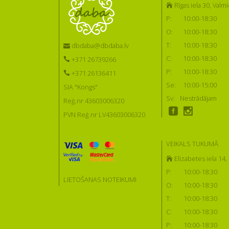
Rīgas iela 30, Valmi
P:
10:00-18:30
O:
10:00-18:30
T:
10:00-18:30
dbdaba@dbdaba.lv
C:
10:00-18:30
+371 26739266
P:
10:00-18:30
+371 26136411
Se:
10:00-15:00
SIA "Kongs"
Sv:
Nestrādājam
Reģ.nr 43603006320
PVN Reģ.nr LV43603006320
VEIKALS TUKUMĀ
Elizabetes iela 14
P:
10:00-18:30
LIETOŠANAS NOTEIKUMI
O:
10:00-18:30
T:
10:00-18:30
C:
10:00-18:30
P:
10:00-18:30