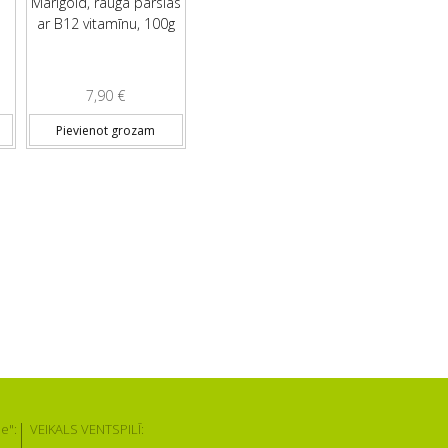
Marigold, rauga pārslas
ar B12 vitamīnu, 100g
7,90
€
Pievienot grozam
e":
VEIKALS VENTSPILĪ: