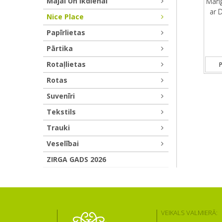
Mājai Un Ikdienai
Mari
ar 
Nice Place
Papīrlietas
Pārtika
Rotaļlietas
P
Rotas
Suvenīri
Tekstils
Trauki
Veselībai
ZIRGA GADS 2026
VEIKALS VALMIERĀ: