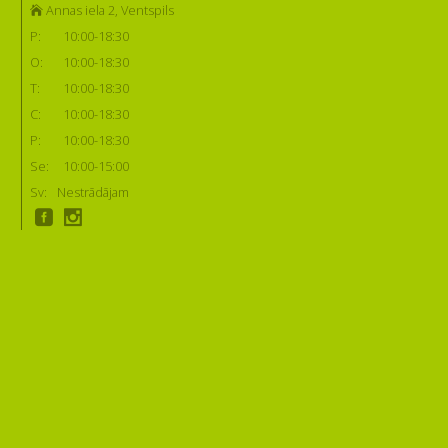
Annas iela 2, Ventspils
P:
10:00-18:30
O:
10:00-18:30
T:
10:00-18:30
C:
10:00-18:30
P:
10:00-18:30
Se:
10:00-15:00
Sv:
Nestrādājam