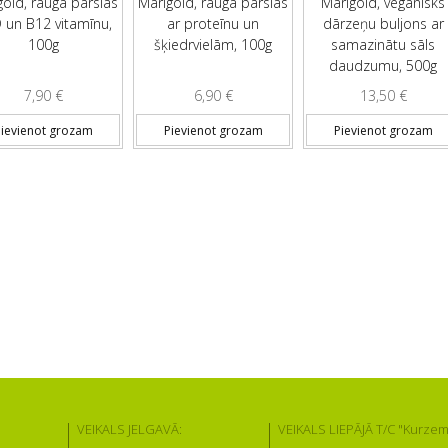
gold, rauga pārslas
Marigold, rauga pārslas
Marigold, vegānisks
D un B12 vitamīnu,
ar proteīnu un
dārzeņu buljons ar
100g
šķiedrvielām, 100g
samazinātu sāls
daudzumu, 500g
7,90
€
6,90
€
13,50
€
ievienot grozam
Pievienot grozam
Pievienot grozam
VEIKALS JELGAVĀ:
VEIKALS LIEPĀJĀ T/C "Kurzem