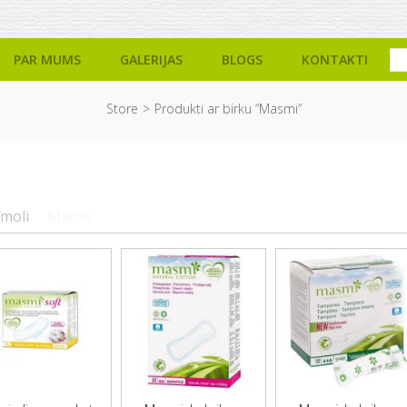
PAR MUMS
GALERIJAS
BLOGS
KONTAKTI
Store
Produkti ar birku “Masmi”
īmoli
Masmi