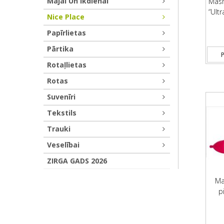
Mājai Un Ikdienai
Masm
“Ultr
Nice Place
Papīrlietas
Pārtika
P
Rotaļlietas
Rotas
Suvenīri
Tekstils
Trauki
Veselībai
ZIRGA GADS 2026
Ma
p