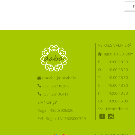
P
VEIKALS VALMIERĀ:
Rīgas iela 30, Valmi
P:
10:00-18:30
O:
10:00-18:30
T:
10:00-18:30
dbdaba@dbdaba.lv
C:
10:00-18:30
+371 26739266
P:
10:00-18:30
+371 26136411
Se:
10:00-15:00
SIA "Kongs"
Sv:
Nestrādājam
Reģ.nr 43603006320
PVN Reģ.nr LV43603006320