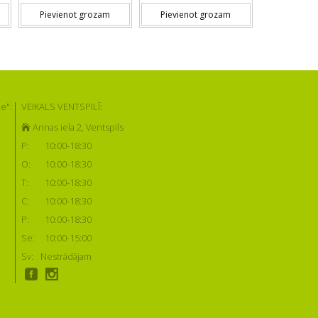
Pievienot grozam
Pievienot grozam
e":
VEIKALS VENTSPILĪ:
Annas iela 2, Ventspils
P:
10:00-18:30
O:
10:00-18:30
T:
10:00-18:30
C:
10:00-18:30
P:
10:00-18:30
Se:
10:00-15:00
Sv:
Nestrādājam