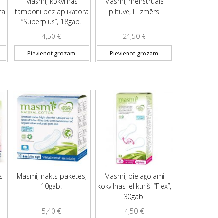
Masmi, kokvilnas
Masmi, menstruālā
ra
tamponi bez aplikatora
piltuve, L izmērs
“Superplus”, 18gab.
4,50
€
24,50
€
Pievienot grozam
Pievienot grozam
s
Masmi, nakts paketes,
Masmi, pielāgojami
10gab.
kokvilnas ieliktnīši “Flex”,
30gab.
5,40
€
4,50
€