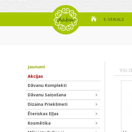
E-VEIKALS
Jaunumi
Visi z
Akcijas
Dāvanu Komplekti
Dāvanu Saiņošana
Dizaina Priekšmeti
Ēteriskas Eļļas
Kosmētika