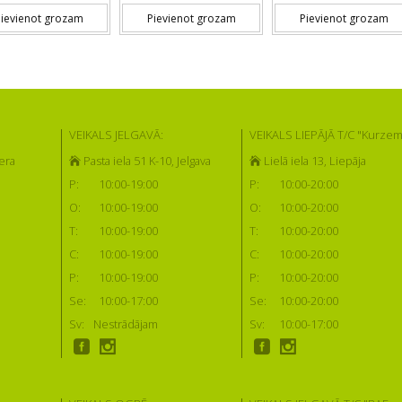
ievienot grozam
Pievienot grozam
Pievienot grozam
VEIKALS JELGAVĀ:
VEIKALS LIEPĀJĀ T/C "Kurzem
era
Pasta iela 51 K-10, Jelgava
Lielā iela 13, Liepāja
P:
10:00-19:00
P:
10:00-20:00
O:
10:00-19:00
O:
10:00-20:00
T:
10:00-19:00
T:
10:00-20:00
C:
10:00-19:00
C:
10:00-20:00
P:
10:00-19:00
P:
10:00-20:00
Se:
10:00-17:00
Se:
10:00-20:00
Sv:
Nestrādājam
Sv:
10:00-17:00