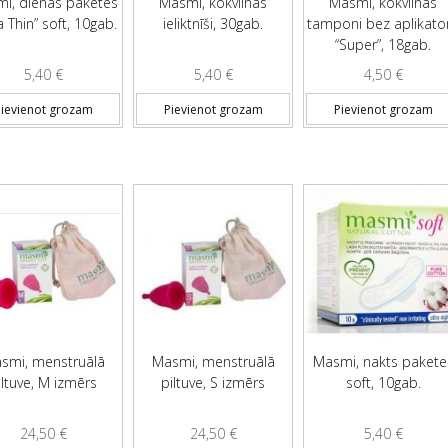
i, dienas paketes
Masmi, kokvilnas
Masmi, kokvilnas
a Thin” soft, 10gab.
ieliktnīši, 30gab.
tamponi bez aplikato
“Super”, 18gab.
5,40
€
5,40
€
4,50
€
ievienot grozam
Pievienot grozam
Pievienot grozam
smi, menstruālā
Masmi, menstruālā
Masmi, nakts pakete
iltuve, M izmērs
piltuve, S izmērs
soft, 10gab.
24,50
€
24,50
€
5,40
€