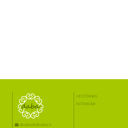
LIETOŠANAS
NOTEIKUMI
dbdaba@dbdaba.lv