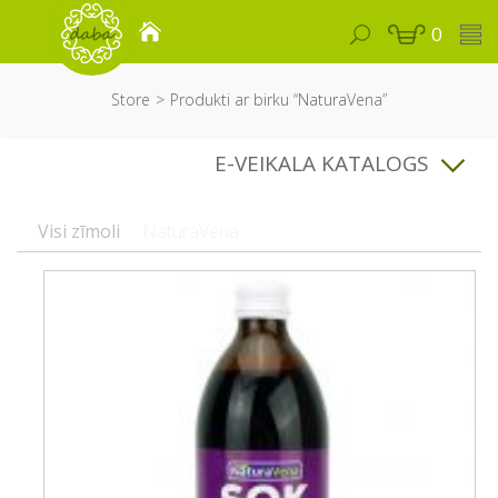
0
Store
Produkti ar birku “NaturaVena”
E-VEIKALA KATALOGS
Visi zīmoli
NaturaVena