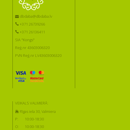
dbdaba@dbdaba.lv
+371 26739266
+371 26136411
SIA "Kongs"
Reģ.nr 43603006320
PVN Reģ.nr LV43603006320
VEIKALS VALMIERĀ:
Rīgas iela 30, Valmiera
P:
10:00-18:30
O:
10:00-18:30