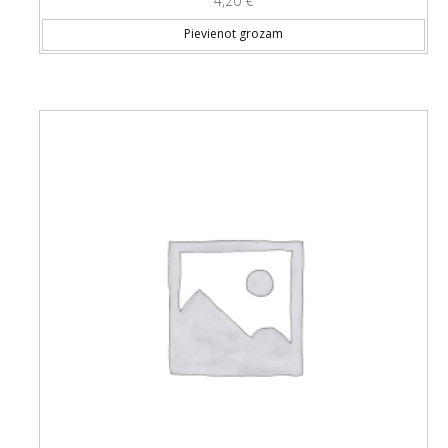
4,20
€
Pievienot grozam