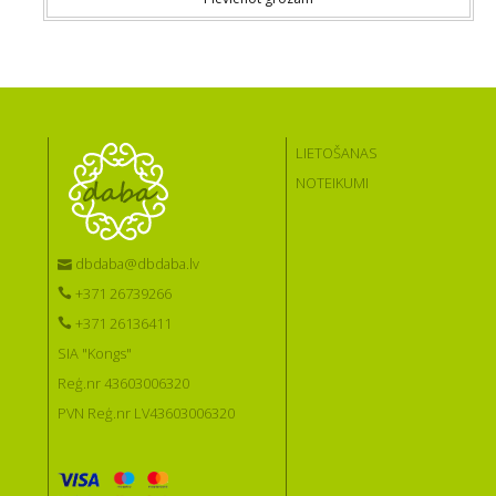
LIETOŠANAS
NOTEIKUMI
dbdaba@dbdaba.lv
+371 26739266
+371 26136411
SIA "Kongs"
Reģ.nr 43603006320
PVN Reģ.nr LV43603006320