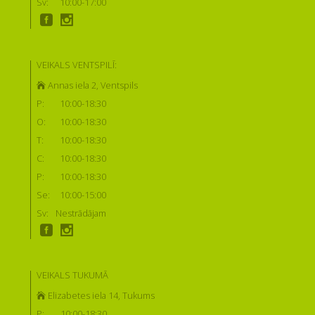
Sv:
10:00-17:00
VEIKALS VENTSPILĪ:
Annas iela 2, Ventspils
P:
10:00-18:30
O:
10:00-18:30
T:
10:00-18:30
C:
10:00-18:30
P:
10:00-18:30
Se:
10:00-15:00
Sv:
Nestrādājam
VEIKALS TUKUMĀ
Elizabetes iela 14, Tukums
P:
10:00-18:30