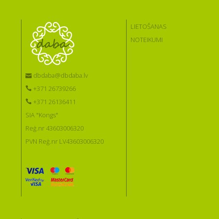
LIETOŠANAS
NOTEIKUMI
dbdaba@dbdaba.lv
+371 26739266
+371 26136411
SIA "Kongs"
Reģ.nr 43603006320
PVN Reģ.nr LV43603006320