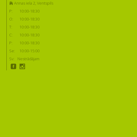
Annas iela 2, Ventspils
P:
10:00-18:30
O:
10:00-18:30
T:
10:00-18:30
C:
10:00-18:30
P:
10:00-18:30
Se:
10:00-15:00
Sv:
Nestrādājam