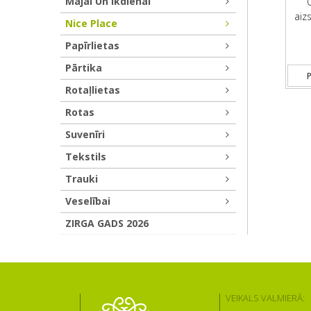
Mājai Un Ikdienai
aiz
Nice Place
Papīrlietas
Pārtika
P
Rotaļlietas
Rotas
Suvenīri
Tekstils
Trauki
Veselībai
ZIRGA GADS 2026
VEIKALS VALMIERĀ: