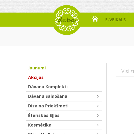
E-VEIKALS
Jaunumi
Visi z
Akcijas
Dāvanu Komplekti
Dāvanu Saiņošana
Dizaina Priekšmeti
Ēteriskas Eļļas
Kosmētika