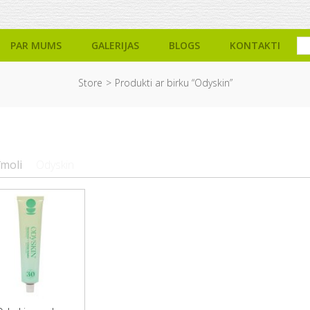
PAR MUMS
GALERIJAS
BLOGS
KONTAKTI
Store
Produkti ar birku “Odyskin”
īmoli
Odyskin