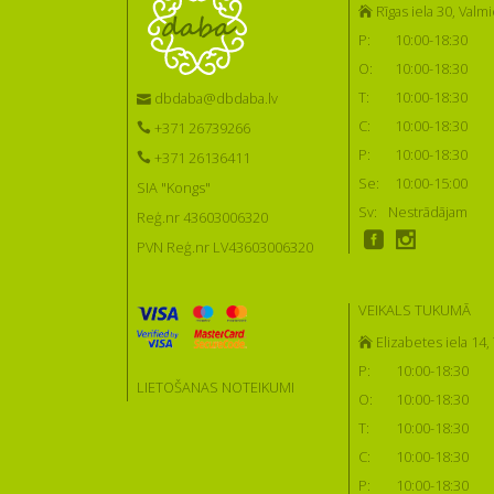
Rīgas iela 30, Valmi
P:
10:00-18:30
O:
10:00-18:30
T:
10:00-18:30
dbdaba@dbdaba.lv
C:
10:00-18:30
+371 26739266
P:
10:00-18:30
+371 26136411
Se:
10:00-15:00
SIA "Kongs"
Sv:
Nestrādājam
Reģ.nr 43603006320
PVN Reģ.nr LV43603006320
VEIKALS TUKUMĀ
Elizabetes iela 14
P:
10:00-18:30
LIETOŠANAS NOTEIKUMI
O:
10:00-18:30
T:
10:00-18:30
C:
10:00-18:30
P:
10:00-18:30