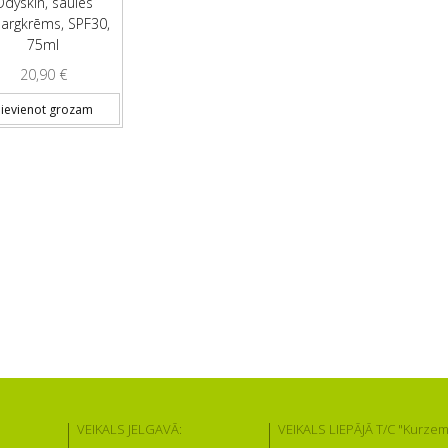
Odyskin, saules
sargkrēms, SPF30,
75ml
20,90
€
ievienot grozam
VEIKALS JELGAVĀ:
VEIKALS LIEPĀJĀ T/C "Kurzem